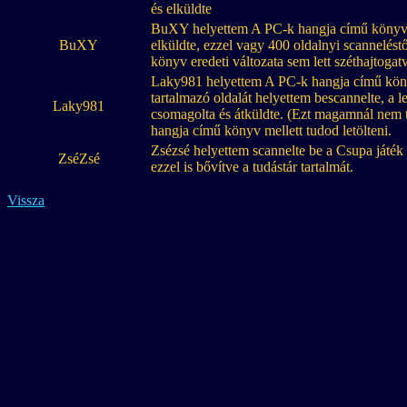
és elküldte
BuXY helyettem A PC-k hangja című könyve
BuXY
elküldte, ezzel vagy 400 oldalnyi scanneléstő
könyv eredeti változata sem lett széthajtogat
Laky981 helyettem A PC-k hangja című kön
tartalmazó oldalát helyettem bescannelte, a l
Laky981
csomagolta és átküldte. (Ezt magamnál nem 
hangja című könyv mellett tudod letölteni.
Zsézsé helyettem scannelte be a Csupa játék
ZséZsé
ezzel is bővítve a tudástár tartalmát.
Vissza