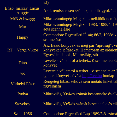
is!)
Enzo, marczy, Lacus,
Akik rendszeresen szólnak, ha kihagyok 1-2 
Auggie
MrB & bszggg
Mikroszámítógép Magazin - nélkülük nem ke
Mikroszámítógép Magazin 1983, 1988/4, 199
Mur
adta scannelésre
Commodore Egyesületi Újság 86/2, 1988/1-1
Happy
scannelésre
Ász Basic könyvek és még pár "apróság", v
RT + Varga Viktor
könyveket, leírásokat. Hamarosan az oldal
Egyesületi lapok, Mikrovilág, stb.
Levette a vállamról a terhet... õ scannelte a
Dino
könyvet
Levette a vállamról a terhet... õ scannelte az 
vic
ig ... c. könyvet - övé a
http://tvc.hu
honlap
Rengeteg hibás, sehová sem mutató linket talá
Várhelyi Péter
figyelmem
Pudva
Mikrovilág 90/4-es számát bescannelte és el
Steveboy
Mikrovilág 89/5-ös számát bescannelte és el
Szalai1956
Commodore Egyesületi Lap 1989/7-8 számát 