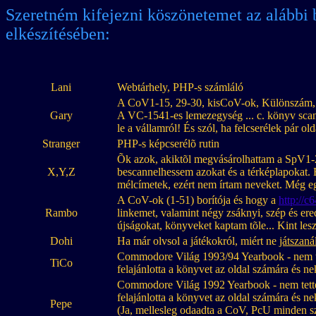
Szeretném kifejezni köszönetemet az alábbi 
elkészítésében:
Lani
Webtárhely, PHP-s számláló
A CoV1-15, 29-30, kisCoV-ok, Különszám
Gary
A VC-1541-es lemezegység ... c. könyv scanne
le a vállamról! És szól, ha felcserélek pár old
Stranger
PHP-s képcserélõ rutin
Õk azok, akiktõl megvásárolhattam a SpV1-
X,Y,Z
bescannelhessem azokat és a térképlapokat. 
mélcímetek, ezért nem írtam neveket. Még 
A CoV-ok (1-51) borítója és hogy a
http://c
Rambo
linkemet, valamint négy zsáknyi, szép és ere
újságokat, könyveket kaptam tõle... Kint les
Dohi
Ha már olvsol a játékokról, miért ne
játszaná
Commodore Világ 1993/94 Yearbook - nem te
TiCo
felajánlotta a könyvet az oldal számára és n
Commodore Világ 1992 Yearbook - nem tette
felajánlotta a könyvet az oldal számára és n
Pepe
(Ja, mellesleg odaadta a CoV, PcU minden s