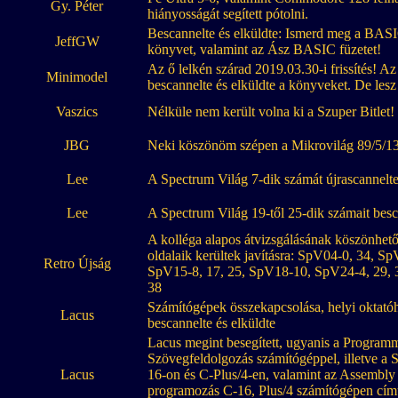
Gy. Péter
hiányosságát segített pótolni.
Bescannelte és elküldte: Ismerd meg a BASIC
JeffGW
könyvet, valamint az Ász BASIC füzetet!
Az ő lelkén szárad 2019.03.30-i frissítés! Az 
Minimodel
bescannelte és elküldte a könyveket. De lesz
Vaszics
Nélküle nem került volna ki a Szuper Bitlet!
JBG
Neki köszönöm szépen a Mikrovilág 89/5/13
Lee
A Spectrum Világ 7-dik számát újrascannelte
Lee
A Spectrum Világ 19-től 25-dik számait besca
A kolléga alapos átvizsgálásának köszönhet
oldalaik kerültek javításra: SpV04-0, 34, 
Retro Újság
SpV15-8, 17, 25, SpV18-10, SpV24-4, 29, 3
38
Számítógépek összekapcsolása, helyi oktató
Lacus
bescannelte és elküldte
Lacus megint besegített, ugyanis a Program
Szövegfeldolgozás számítógéppel, illetve a 
Lacus
16-on és C-Plus/4-en, valamint az Assembly 
programozás C-16, Plus/4 számítógépen cím