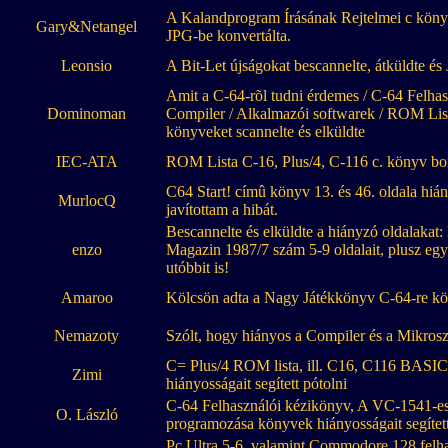
A Kalandprogram Írásának Rejtelmei c köny
Gary&Netangel
JPG-be konvertálta.
Leonsio
A Bit-Let újságokat bescannelte, átküldte és
Amit a C-64-rõl tudni érdemes / C-64 Felhas
Dominoman
Compiler / Alkalmazói softwarek / ROM List
könyveket scannelte és elküldte
IEC-ATA
ROM Lista C-16, Plus/4, C-116 c. könyv borí
C64 Start! címû könyv 13. és 46. oldala hiány
MurlocQ
javítottam a hibát.
Bescannelte és elküldte a hiányzó oldalakat
enzo
Magazin 1987/7 szám 5-9 oldalait, plusz egy
utóbbit is!
Amaroo
Kölcsön adta a Nagy Játékkönyv C-64-re kön
Nemazoty
Szólt, hogy hiányos a Compiler és a Mikro
C= Plus/4 ROM lista, ill. C16, C116 BASIC 
Zimi
hiányosságait segített pótolni
C-64 Felhasználói kézikönyv, A VC-1541-e
O. László
programozása könyvek hiányosságait segített
Pc Ultra 5-6, valamint Commodore 128 felh